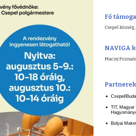
Fő támoga
Csepel község
NAVIGA ké
Maciej Poznańs
Partnere
Csepel/Bud
TIT, Magyar 
Hagyományő
Bolyai Make