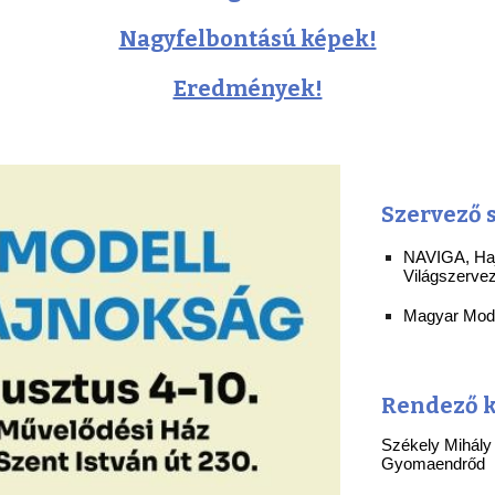
Nagyfelbontású képek!
Eredmények!
Szervező 
NAVIGA, Haj
Világszerve
Magyar Mod
Rendező
k
Székely Mihály
Gyomaendrőd