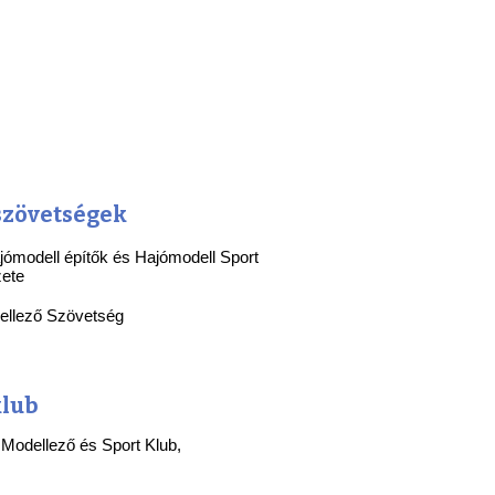
szövetségek
ómodell építők és Hajómodell Sport
zete
ellező
Szövetség
lub
 Modellező és Sport Klub,