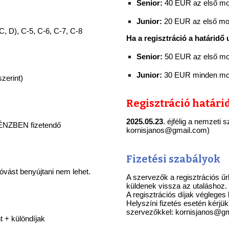
Senior:
40 EUR az első mod
Junior:
20 EUR az első mod
 C, D), C-5, C-6, C-7
,
C-8
Ha a regisztráció a határidő 
Senior:
50 EUR az első mod
Junior:
30 EUR minden mod
zerint)
Regisztráció határi
2025.05.23
. éjfélig a nemzeti
PÉNZBEN fizetendő
kornisjanos@gmail.com)
Fizetési szabályok
 óvást benyújtani nem lehet.
A szervezők a regisztrációs ű
küldenek vissza az utaláshoz.
A regisztrációs díjak végleges 
Helyszíni fizetés esetén kérjük
szervezőkkel: kornisjanos@g
 + különdíjak