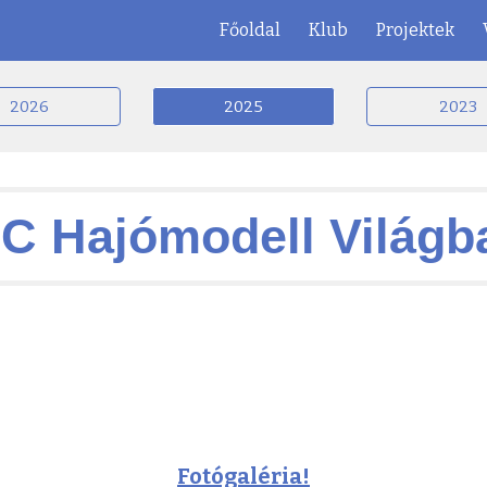
Főoldal
Klub
Projektek
ip to main content
Skip to navigat
2026
2025
2023
C Hajómodell Világb
Fotógaléria!