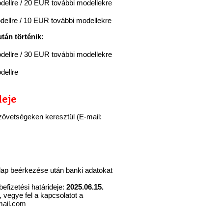
ellre / 20 EUR további modellekre
ellre / 10 EUR további modellekre
után történik:
ellre / 30 EUR további modellekre
ellre
deje
 szövetségeken keresztül (E-mail:
rlap beérkezése után banki adatokat
befizetési határideje:
2025.06.15.
, vegye fel a kapcsolatot a
mail.com