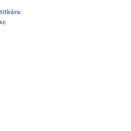
titkára:
HU)