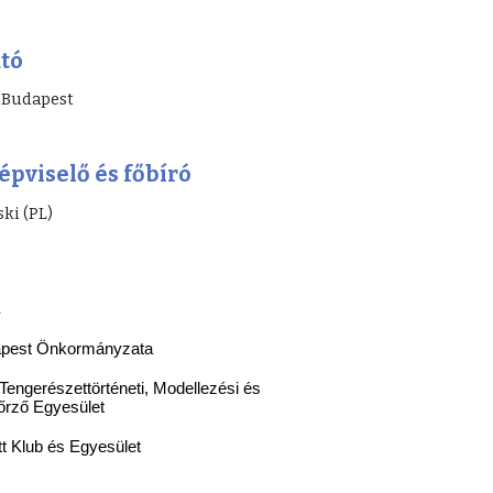
tó
, Budapest
pviselő és főbíró
ki (PL)
k
apest Önkormányzata
Tengerészettörténeti, Modellezési és
rző Egyesü
l
et
tt Klub és Egyesü
l
et