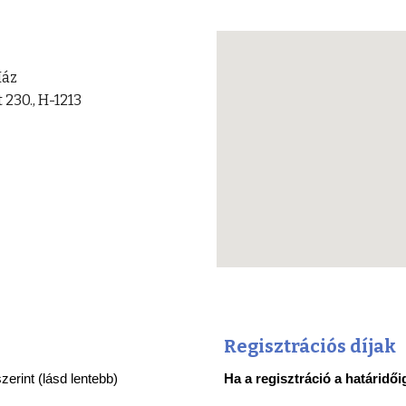
Ház
 230., H-1213
Regisztrációs díjak
erint (lásd lentebb)
Ha a regisztráció a határidőig