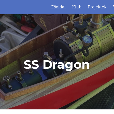
Főoldal
Klub
Projektek
ip to main content
Skip to navigat
SS Dragon