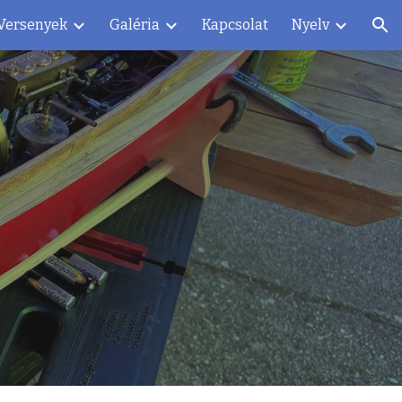
Versenyek
Galéria
Kapcsolat
Nyelv
ion