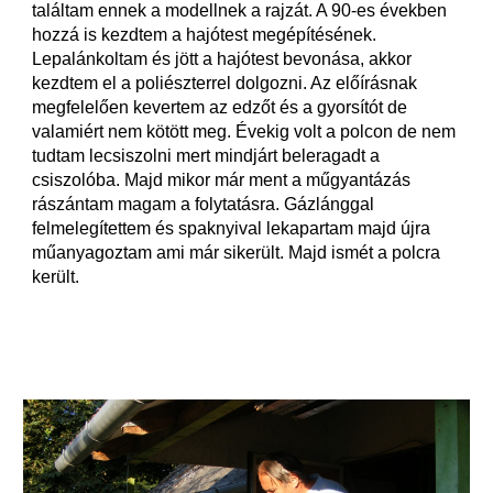
találtam ennek a modellnek a rajzát. A 90-es években 
hozzá is kezdtem a hajótest megépítésének. 
Lepalánkoltam és jött a hajótest bevonása, akkor 
kezdtem el a poliészterrel dolgozni. Az előírásnak 
megfelelően kevertem az edzőt és a gyorsítót de 
valamiért nem kötött meg. Évekig volt a polcon de nem 
tudtam lecsiszolni mert mindjárt beleragadt a 
csiszolóba. Majd mikor már ment a műgyantázás 
rászántam magam a folytatásra. Gázlánggal 
felmelegítettem és spaknyival lekapartam majd újra 
műanyagoztam ami már sikerült. Majd ismét a polcra 
került.