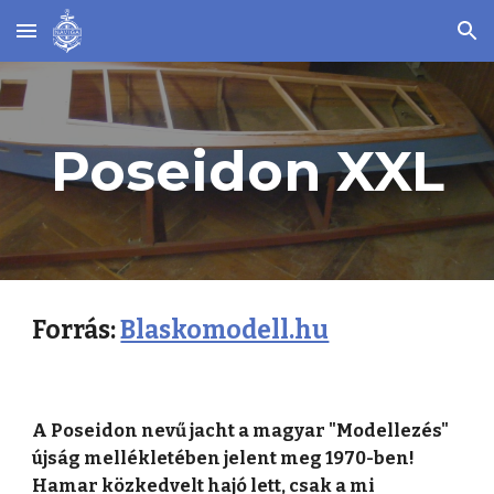
Skip to main content
Skip to navigation
Poseidon XXL
Forrás:
Blaskomodell.hu
A Poseidon nevű jacht a magyar "Modellezés"
újság mellékletében jelent meg 1970-ben!
Hamar közkedvelt hajó lett, csak a mi