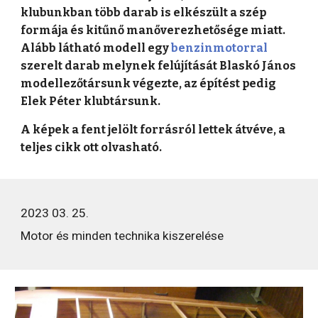
klubunkban több darab is elkészült a szép
formája és kitűnő manőverezhetősége miatt.
Alább látható modell egy
benzinmotorral
szerelt darab melynek felújítását Blaskó János
modellezőtársunk végezte, az építést pedig
Elek Péter klubtársunk.
A képek a fent jelölt forrásról lettek átvéve, a
teljes cikk ott olvasható.
2023 03. 25.
Motor
és minden technika kiszerelése