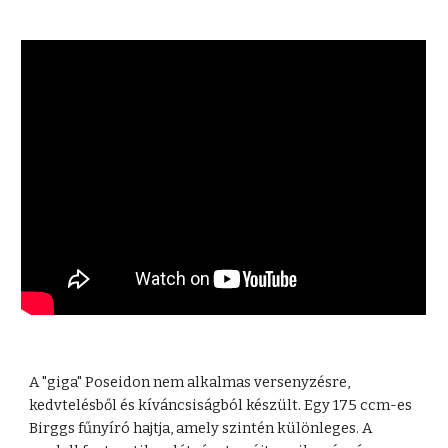
A "giga" Poseidon nem alkalmas versenyzésre,
kedvtelésből és kíváncsiságból készült. Egy 175 ccm-es
Birggs fűnyíró hajtja, amely szintén különleges. A