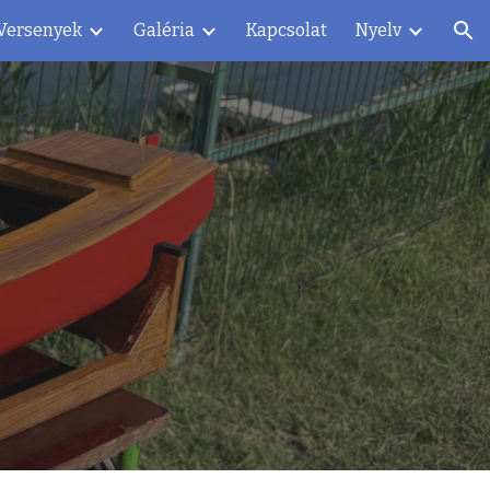
Versenyek
Galéria
Kapcsolat
Nyelv
ion