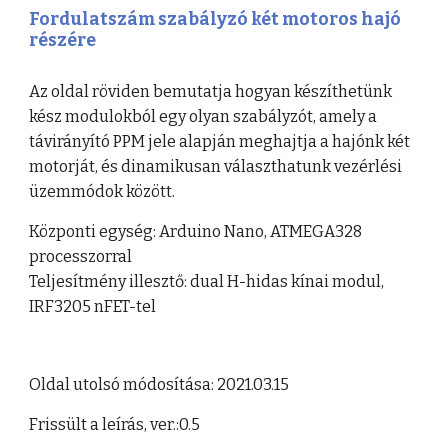
Fordulatszám szabályzó két motoros hajó 
részére
Az oldal röviden bemutatja hogyan készíthetünk 
kész modulokból egy olyan szabályzót, amely a 
távirányító PPM jele alapján meghajtja a hajónk két 
motorját, és dinamikusan választhatunk vezérlési 
üzemmódok között.
Központi egység: Arduino Nano, ATMEGA328 
processzorral
Teljesítmény illesztő: dual H-hidas kínai modul, 
IRF3205 nFET-tel
Oldal utolsó módosítása: 2021.03.15
Frissült a leírás, ver.:0.5