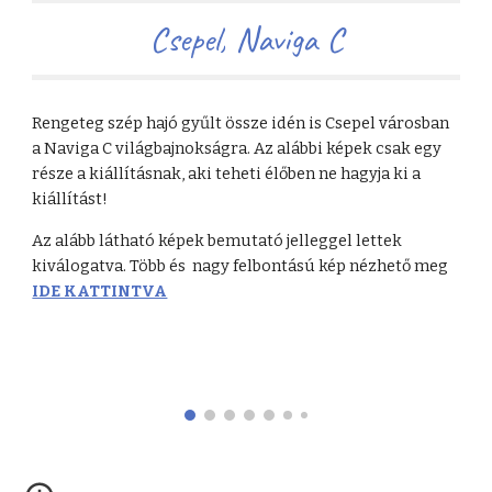
Csepel
,
Naviga C
Rengeteg szép hajó gyűlt össze idén is Csepel városban
a Naviga C világbajnokságra. Az alábbi képek csak egy
része a kiállításnak, aki teheti élőben ne hagyja ki a
kiállítást!
Az alább látható képek bemutató jelleggel lettek
kiválogatva. Több és nagy felbontású kép nézhető meg
IDE KATTINTVA