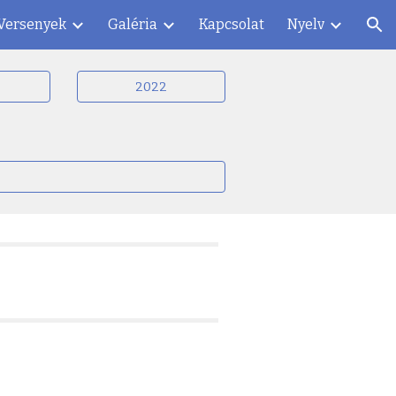
Versenyek
Galéria
Kapcsolat
Nyelv
ion
2022