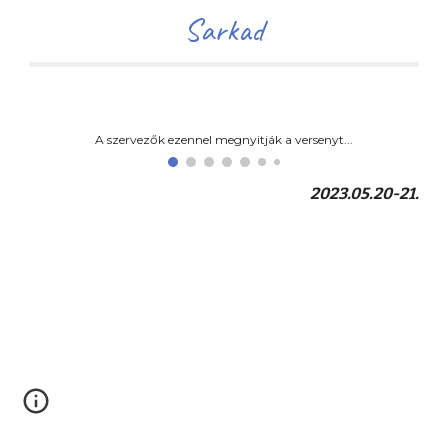
Sarkad
A szervezők ezennel megnyitják a versenyt...
202
3
.05.
20-21
.