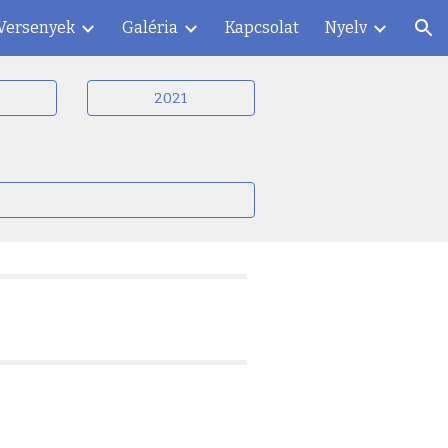
Versenyek
Galéria
Kapcsolat
Nyelv
ion
2021