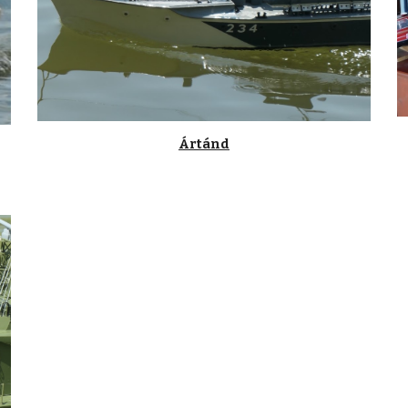
Ártánd