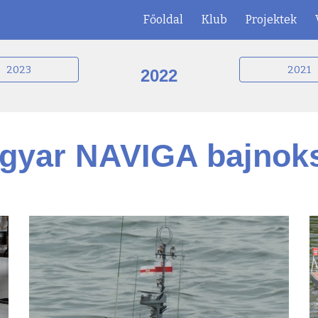
Főoldal
Klub
Projektek
ip to main content
Skip to navigat
2023
2021
202
2
gyar NAVIGA bajnok