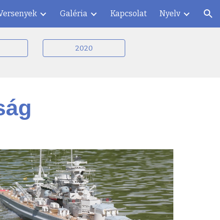
Versenyek
Galéria
Kapcsolat
Nyelv
ion
2020
ság