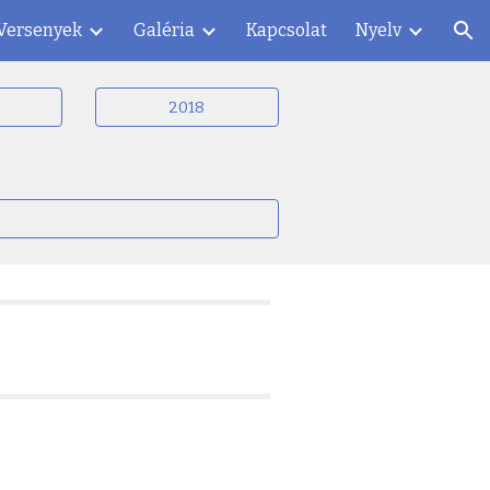
Versenyek
Galéria
Kapcsolat
Nyelv
ion
2018