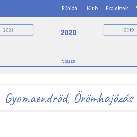
Főoldal
Klub
Projektek
ip to main content
Skip to navigat
2021
2019
2020
Vissza
Gyomaendrőd, Örömhajózás